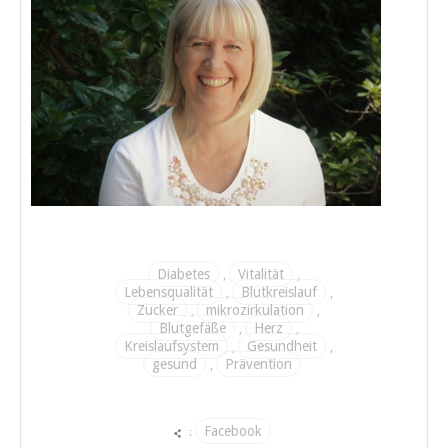
Diabetes
Vitalität
,
,
Lebensqualität
Blutkreislauf
,
,
Zucker
mikrozirkulation
,
,
Blutgefäße
Herz
,
,
Kreislaufsystem
Gesundheit
,
,
gesund
Prävention
,
Facebook
: