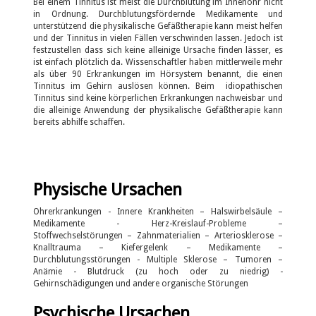
Bei einem Tinnitus ist meist die Durchblutung im Innenohr nicht
in Ordnung. Durchblutungsfördernde Medikamente und
unterstützend die physikalische Gefäßtherapie kann meist helfen
und der Tinnitus in vielen Fällen verschwinden lassen. Jedoch ist
festzustellen dass sich keine alleinige Ursache finden lässer, es
ist einfach plötzlich da. Wissenschaftler haben mittlerweile mehr
als über 90 Erkrankungen im Hörsystem benannt, die einen
Tinnitus im Gehirn auslösen können. Beim idiopathischen
Tinnitus sind keine körperlichen Erkrankungen nachweisbar und
die alleinige Anwendung der physikalische Gefäßtherapie kann
bereits abhilfe schaffen.
Physische Ursachen
Ohrerkrankungen - Innere Krankheiten – Halswirbelsäule –
Medikamente - Herz-Kreislauf-Probleme –
Stoffwechselstörungen – Zahnmaterialien – Arteriosklerose –
Knalltrauma – Kiefergelenk – Medikamente –
Durchblutungsstörungen - Multiple Sklerose – Tumoren –
Anämie - Blutdruck (zu hoch oder zu niedrig) -
Gehirnschädigungen und andere organische Störungen
Psychische Ursachen