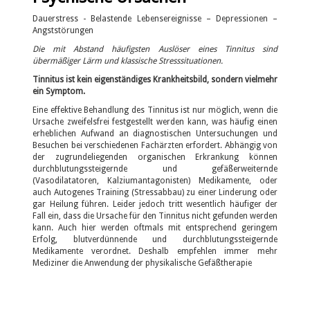
Dauerstress - Belastende Lebensereignisse – Depressionen –
Angststörungen
Die mit Abstand häufigsten Auslöser eines Tinnitus sind
übermäßiger Lärm und klassische Stresssituationen.
Tinnitus ist kein eigenständiges Krankheitsbild, sondern vielmehr
ein Symptom.
Eine effektive Behandlung des Tinnitus ist nur möglich, wenn die
Ursache zweifelsfrei festgestellt werden kann, was häufig einen
erheblichen Aufwand an diagnostischen Untersuchungen und
Besuchen bei verschiedenen Fachärzten erfordert. Abhängig von
der zugrundeliegenden organischen Erkrankung können
durchblutungssteigernde und gefäßerweiternde
(Vasodilatatoren, Kalziumantagonisten) Medikamente, oder
auch Autogenes Training (Stressabbau) zu einer Linderung oder
gar Heilung führen. Leider jedoch tritt wesentlich häufiger der
Fall ein, dass die Ursache für den Tinnitus nicht gefunden werden
kann. Auch hier werden oftmals mit entsprechend geringem
Erfolg, blutverdünnende und durchblutungssteigernde
Medikamente verordnet. Deshalb empfehlen immer mehr
Mediziner die Anwendung der physikalische Gefäßtherapie