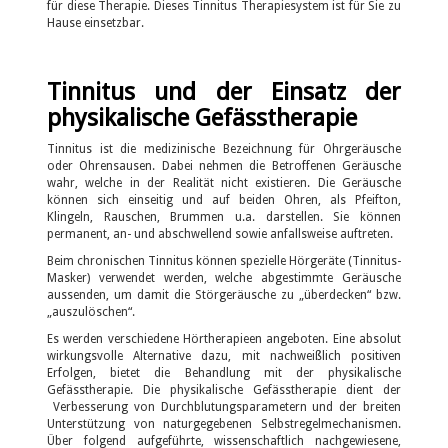
für diese Therapie. Dieses Tinnitus Therapiesystem ist für Sie zu
Hause einsetzbar.
Tinnitus und der Einsatz der
physikalische Gefässtherapie
Tinnitus ist die medizinische Bezeichnung für Ohrgeräusche
oder Ohrensausen. Dabei nehmen die Betroffenen Geräusche
wahr, welche in der Realität nicht existieren. Die Geräusche
können sich einseitig und auf beiden Ohren, als Pfeifton,
Klingeln, Rauschen, Brummen u.a. darstellen. Sie können
permanent, an- und abschwellend sowie anfallsweise auftreten.
Beim chronischen Tinnitus können spezielle Hörgeräte (Tinnitus-
Masker) verwendet werden, welche abgestimmte Geräusche
aussenden, um damit die Störgeräusche zu „überdecken“ bzw.
„auszulöschen“.
Es werden verschiedene Hörtherapieen angeboten. Eine absolut
wirkungsvolle Alternative dazu, mit nachweißlich positiven
Erfolgen, bietet die Behandlung mit der physikalische
Gefässtherapie. Die physikalische Gefässtherapie dient der
Verbesserung von Durchblutungsparametern und der breiten
Unterstützung von naturgegebenen Selbstregelmechanismen.
Über folgend aufgeführte, wissenschaftlich nachgewiesene,