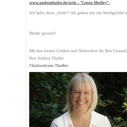
www.andreathaller.de/solis - "Green Medley".
Ich liebe diese „Solis“! Sie geben mir ein Wohlgefühl 
Bleibe gesund!
Mit den besten Grüßen und Wünschen für Ihre Gesund
Ihre Andrea Thaller
Vitalzentrum Thaller