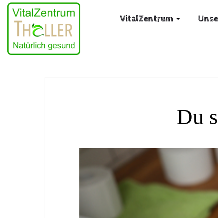
VitalZentrum
Unse
Du s