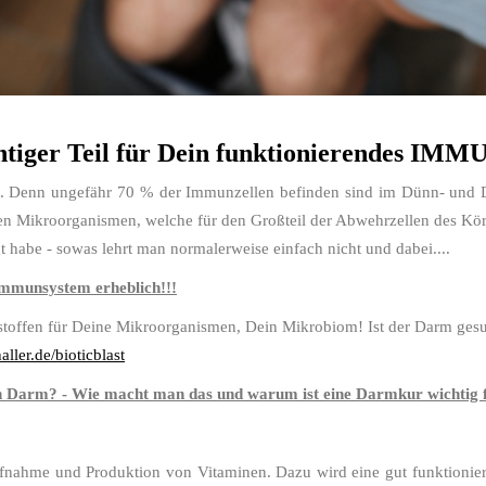
chtiger Teil für Dein funktionierendes 
. Denn ungefähr 70 % der Immunzellen befinden sind im Dünn- und D
en Mikroorganismen, welche für den Großteil der Abwehrzellen des Körp
gt habe - sowas lehrt man normalerweise einfach nicht und dabei....
Immunsystem erheblich!!!
stoffen für Deine Mikroorganismen, Dein Mikrobiom! Ist der Darm gesu
ller.de/bioticblast
n Darm? - Wie macht man das und warum ist eine Darmkur wichtig 
fnahme und Produktion von Vitaminen. Dazu wird eine gut funktioniere