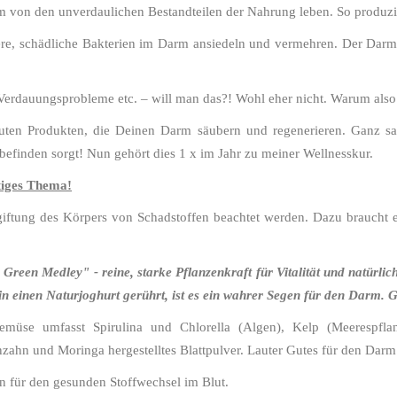
 von den unverdaulichen Bestandteilen der Nahrung leben. So produzi
re, schädliche Bakterien im Darm ansiedeln und vermehren. Der Darm i
 Verdauungsprobleme etc. – will man das?! Wohl eher nicht. Warum al
en Produkten, die Deinen Darm säubern und regenerieren. Ganz sanft
befinden sorgt! Nun gehört dies 1 x im Jahr zu meiner Wellnesskur.
htiges Thema!
iftung des Körpers von Schadstoffen beachtet werden. Dazu braucht es
Green Medley" - reine, starke Pflanzenkraft für Vitalität und natürlic
in einen Naturjoghurt gerührt, ist es ein wahrer Segen für den Darm. G
gemüse umfasst Spirulina und Chlorella (Algen), Kelp (Meerespfl
ahn und Moringa hergestelltes Blattpulver. Lauter Gutes für den Darm 
in für den gesunden Stoffwechsel im Blut.