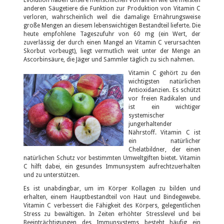
anderen Säugetiere die Funktion zur Produktion von Vitamin C
verloren, wahrscheinlich weil die damalige Ernährungsweise
große Mengen an diesem lebenswichtigen Bestandteil lieferte. Die
heute empfohlene Tageszufuhr von 60 mg (ein Wert, der
zuverlässig der durch einen Mangel an Vitamin C verursachten
Skorbut vorbeugt), liegt vermutlich weit unter der Menge an
Ascorbinsäure, die Jäger und Sammler täglich zu sich nahmen.
Vitamin C gehört zu den
wichtigsten natürlichen
Antioxidanzien. Es schützt
vor freien Radikalen und
ist ein wichtiger
systemischer
jungerhaltender
Nährstoff. Vitamin C ist
ein natürlicher
Chelatbildner, der einen
natürlichen Schutz vor bestimmten Umweltgiften bietet. Vitamin
C hilft dabei, ein gesundes Immunsystem aufrechtzuerhalten
und zu unterstützen.
Es ist unabdingbar, um im Körper Kollagen zu bilden und
erhalten, einem Hauptbestandteil von Haut und Bindegewebe.
Vitamin C verbessert die Fähigkeit des Körpers, gelegentlichen
Stress zu bewältigen. In Zeiten erhöhter Stresslevel und bei
Beeinträchtigungen des Immunsystems besteht häufig ein