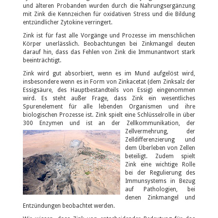
und älteren Probanden wurden durch die Nahrungsergänzung
mit Zink die Kennzeichen für oxidativen Stress und die Bildung
entzündlicher Zytokine verringert.
Zink ist für fast alle Vorgänge und Prozesse im menschlichen
Körper unerlässlich. Beobachtungen bei Zinkmangel deuten
darauf hin, dass das Fehlen von Zink die Immunantwort stark
beeinträchtigt.
Zink wird gut absorbiert, wenn es im Mund aufgelöst wird,
insbesondere wenn es in Form von Zinkacetat (dem Zinksalz der
Essigsäure, des Hauptbestandteils von Essig) eingenommen
wird. Es steht außer Frage, dass Zink ein wesentliches
Spurenelement für alle lebenden Organismen und ihre
biologischen Prozesse ist. Zink spielt eine Schlüsselrolle in über
300 Enzymen und ist an der Zellkommunikation, der
Zellvermehrung, der
Zelldifferenzierung und
dem Überleben von Zellen
beteiligt. Zudem spielt
Zink eine wichtige Rolle
bei der Regulierung des
Immunsystems in Bezug
auf Pathologien, bei
denen Zinkmangel und
Entzündungen beobachtet werden.