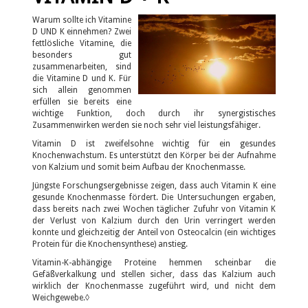
Warum sollte ich Vitamine
D UND K einnehmen? Zwei
fettlösliche Vitamine, die
besonders gut
zusammenarbeiten, sind
die Vitamine D und K. Für
sich allein genommen
erfüllen sie bereits eine
wichtige Funktion, doch durch ihr synergistisches
Zusammenwirken werden sie noch sehr viel leistungsfähiger.
Vitamin D ist zweifelsohne wichtig für ein gesundes
Knochenwachstum. Es unterstützt den Körper bei der Aufnahme
von Kalzium und somit beim Aufbau der Knochenmasse.
Jüngste Forschungsergebnisse zeigen, dass auch Vitamin K eine
gesunde Knochenmasse fördert. Die Untersuchungen ergaben,
dass bereits nach zwei Wochen täglicher Zufuhr von Vitamin K
der Verlust von Kalzium durch den Urin verringert werden
konnte und gleichzeitig der Anteil von Osteocalcin (ein wichtiges
Protein für die Knochensynthese) anstieg.
Vitamin-K-abhängige Proteine hemmen scheinbar die
Gefäßverkalkung und stellen sicher, dass das Kalzium auch
wirklich der Knochenmasse zugeführt wird, und nicht dem
Weichgewebe.◊