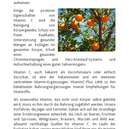
aufweisen.
Einige der p
ositiven
Eigenschaften von
Vitamin C sind die
Reinigung von
Körpergewebe, Schutz vor
freien Radikalen,
Unterstützung gesunder
Mengen an Kollagen im
gesamten Körper, Erhalt
eines gesunden
Cholesterinspiegels und Herz-Kreislauf-Systems und
Aufrechterhaltung eines guten Sehvermögens.
Vitamin C, auch bekannt als Ascorbinsäure oder einfach
Ascorbat, ist eine der bekanntesten und am weitesten
verbreiteten Vitamin-Ergänzungen. VitaminC-Plus zählt zu den
beliebtesten Nahrungsergänzungen meiner Empfehlungen für
Vitalstoffe.
Als essenzielles Vitamin, das nicht vom Körper selbst gebildet
wird, muss es ihm durch die Nahrung zugeführt werden. Unsere
Vorfahren, die Jäger und Sammler, haben sich auf der Grundlage
einer Ernährungsweise entwickelt, die reich an Beeren, Früchten
und Sprossen, Wildgräsern, Kräutern, Wurzeln und Wild war,
allesamt reichhaltige Quellen für Vitamin C. Im Laufe der
Evolution haben unsere menschlichen Vorfahren wie die meisten